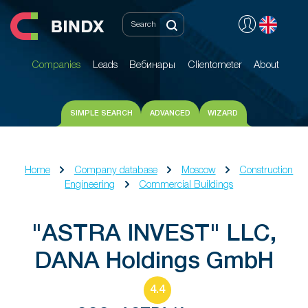
Companies
Leads
Вебинары
Clientometer
About
Companies
Leads
Вебинары
Clientometer
About
SIMPLE SEARCH
ADVANCED
WIZARD
Home
Company database
Moscow
Construction
Engineering
Commercial Buildings
"ASTRA INVEST" LLC,
DANA Holdings GmbH
4.4