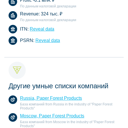
Profit:
-6.1 млн.
₽
По данным налоговой декларации
Revenue:
324 тыс.
₽
По данным налоговой декларации
ITN:
Reveal data
PSRN:
Reveal data
Другие умные списки компаний
Russia, Paper Forest Products
База компаний from Russia in the industry of "Paper Forest
Products"
Moscow, Paper Forest Products
База компаний from Moscow in the industry of "Paper Forest
Products"