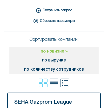
Сохранить запрос
Сбросить параметры
Сортировать компании:
по новизне
по выручке
по количеству сотрудников
SEHA Gazprom League