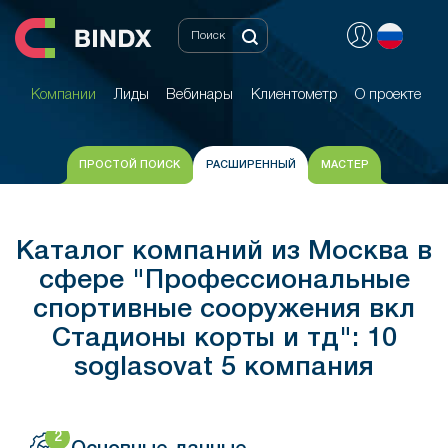
Компании
Лиды
Вебинары
Клиентометр
О проекте
Компании
Лиды
Вебинары
Клиентометр
О проекте
ПРОСТОЙ ПОИСК
РАСШИРЕННЫЙ
МАСТЕР
Каталог компаний из Москва в
сфере "Профессиональные
спортивные сооружения вкл
Стадионы корты и тд": 10
soglasovat 5 компания
2