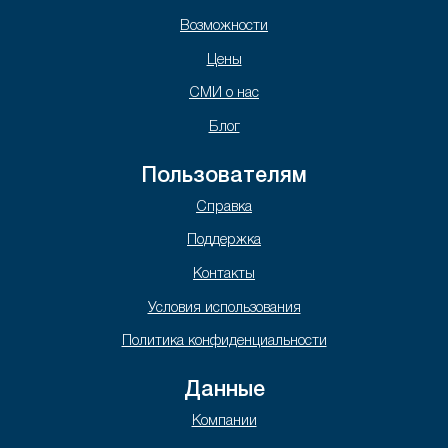
Возможности
Цены
СМИ о нас
Блог
Пользователям
Справка
Поддержка
Контакты
Условия использования
Политика конфиденциальности
Данные
Компании