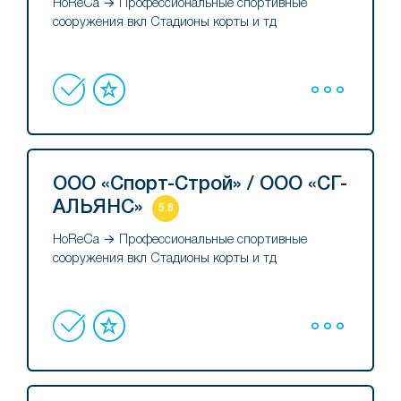
HoReCa → Профессиональные спортивные
сооружения вкл Стадионы корты и тд
ООО «Спорт-Строй» / ООО «СГ-
АЛЬЯНС»
5.8
HoReCa → Профессиональные спортивные
сооружения вкл Стадионы корты и тд