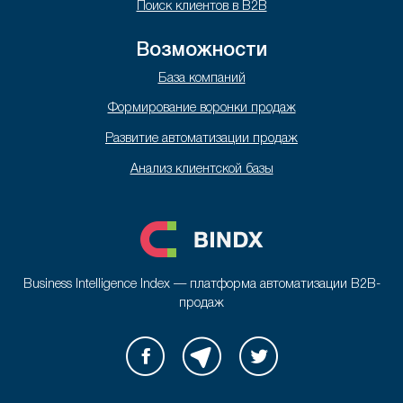
Поиск клиентов в B2B
Возможности
База компаний
Формирование воронки продаж
Развитие автоматизации продаж
Анализ клиентской базы
Business Intelligence Index — платформа автоматизации B2B-
продаж