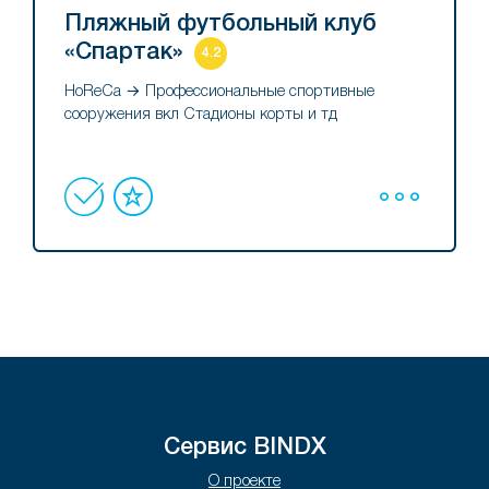
Пляжный футбольный клуб
«Спартак»
4.2
HoReCa → Профессиональные спортивные
сооружения вкл Стадионы корты и тд
Сервис BINDX
О проекте