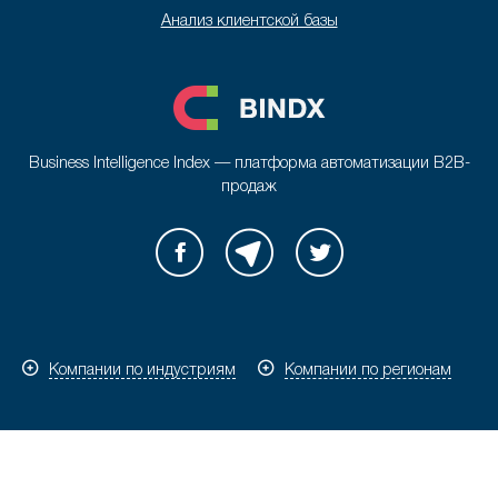
Анализ клиентской базы
Business Intelligence Index — платформа автоматизации B2B-
продаж
Компании по индустриям
Компании по регионам