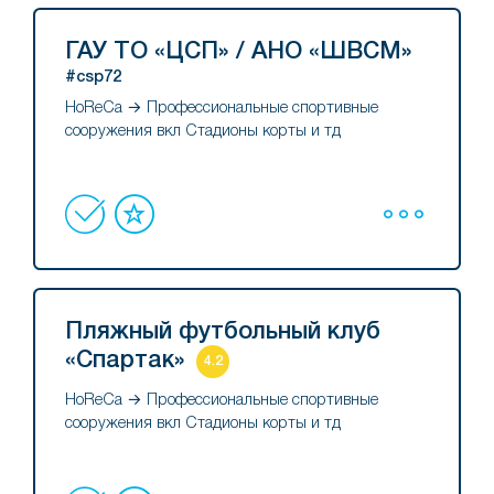
ГАУ ТО «ЦСП» / АНО «ШВСМ»
#csp72
HoReCa → Профессиональные спортивные
сооружения вкл Стадионы корты и тд
Пляжный футбольный клуб
«Спартак»
4.2
HoReCa → Профессиональные спортивные
сооружения вкл Стадионы корты и тд