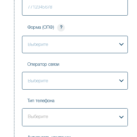
Форма (ОПФ)
?
Выберите
Оператор связи
Выберите
Тип телефона
Выберите