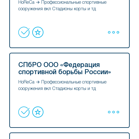
HoReCa → Профессиональные спортивные
сооружения вкл Стадионы корты и тд
СПбРО ООО «Федерация
спортивной борьбы России»
HoReCa → Профессиональные спортивные
сооружения вкл Стадионы корты и тд