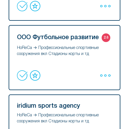
ООО Футбольное развитие
2.6
HoReCa → Профессиональные спортивные
сооружения вкл Стадионы корты и тд
iridium sports agency
HoReCa → Профессиональные спортивные
сооружения вкл Стадионы корты и тд