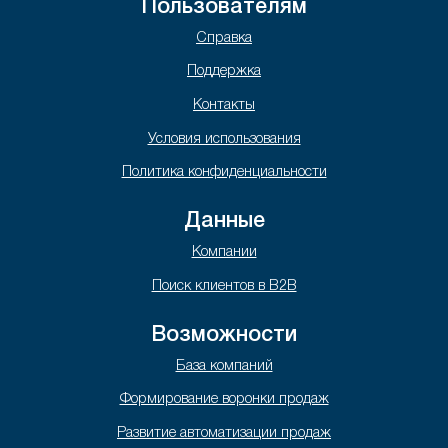
Пользователям
Справка
Поддержка
Контакты
Условия использования
Политика конфиденциальности
Данные
Компании
Поиск клиентов в B2B
Возможности
База компаний
Формирование воронки продаж
Развитие автоматизации продаж