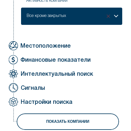
Активность компании
Активность
Все кроме закрытых
компании
Местоположение
Финансовые показатели
Интеллектуальный поиск
Сигналы
Настройки поиска
ПОКАЗАТЬ КОМПАНИИ