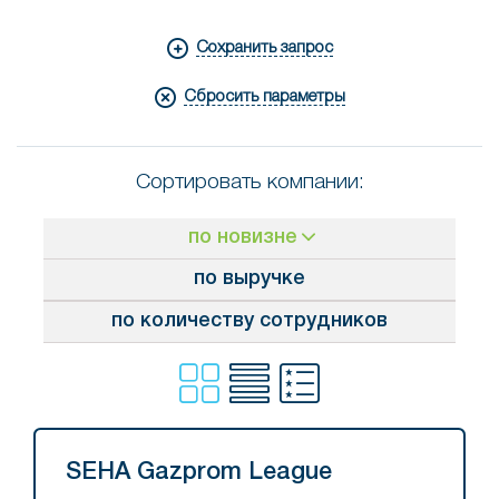
Сохранить запрос
Сбросить параметры
Сортировать компании:
по новизне
по выручке
по количеству сотрудников
SEHA Gazprom League