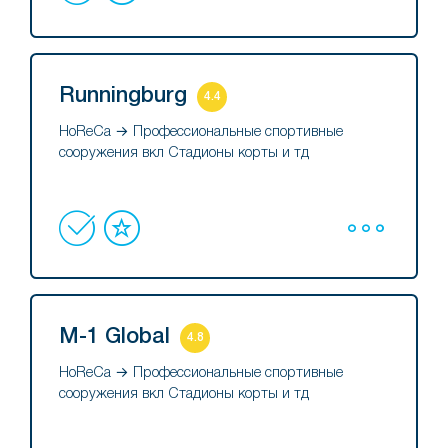
Runningburg
4.4
HoReCa → Профессиональные спортивные
сооружения вкл Стадионы корты и тд
M-1 Global
4.8
HoReCa → Профессиональные спортивные
сооружения вкл Стадионы корты и тд