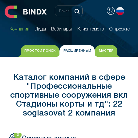
Компании
Лиды
Вебинары
Клиентометр
О проекте
Компании
Лиды
Вебинары
Клиентометр
О проекте
ПРОСТОЙ ПОИСК
РАСШИРЕННЫЙ
МАСТЕР
Каталог компаний в сфере
"Профессиональные
спортивные сооружения вкл
Стадионы корты и тд": 22
soglasovat 2 компания
2