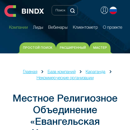
Компании
Лиды
Вебинары
Клиентометр
О проекте
Компании
Лиды
Вебинары
Клиентометр
О проекте
ПРОСТОЙ ПОИСК
РАСШИРЕННЫЙ
МАСТЕР
Главная
База компаний
Караганда
Некоммерческие организации
Местное Религиозное
Объединение
«Евангельская